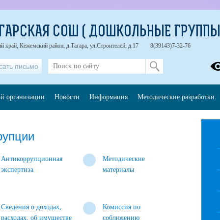
ГАРСКАЯ СОШ ( ДОШКОЛЬНЫЕ ГРУППЫ
й край, Кежемский район, д.Тагара, ул.Строителей, д.17
8(39143)7-32-76
сать письмо
ой организации
Новости
Информация
Методические разработки.
рупции
Антикоррупционная
Методические
экспертиза
материалы
Сведения о доходах,
Комиссия по
расходах, об имуществе
соблюдению