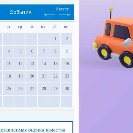
Август
События
вт
ср
чт
пт
сб
вс
1
2
4
5
6
7
8
9
11
12
13
14
15
16
18
19
20
21
22
23
25
26
27
28
29
30
езависимая оценка качества